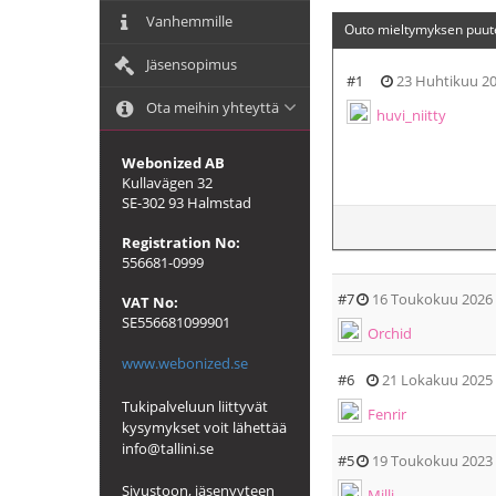
Vanhemmille
Outo mieltymyksen puut
Jäsensopimus
#1
23 Huhtikuu 2
Ota meihin yhteyttä
huvi_niitty
Webonized AB
Kullavägen 32
SE-302 93 Halmstad
Registration No:
556681-0999
#7
16 Toukokuu 2026
VAT No:
SE556681099901
Orchid
www.webonized.se
#6
21 Lokakuu 2025
Tukipalveluun liittyvät
Fenrir
kysymykset voit lähettää
info@tallini.se
#5
19 Toukokuu 2023
Sivustoon, jäsenyyteen
Milli