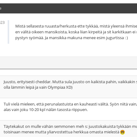
e
023
Mistä sellasesta ruuasta/herkusta ette tykkää, mistä yleensä ihmis
en välitä oikeen mansikoista, koska liian kirpeitä ja sit karkitkaa
pystyn syömää. Ja mansikka makuna menee esim jugurtissa : )
Juusto, erityisesti cheddar. Mutta sula juusto on kaikista pahin, vaikkakin
olla lämmin leipä ja vain Olympiaa XD)
Tuli vielä mieleen, että perunalastuista en kauheasti välitä. Syön niitä vain,
alas vain joku 10-20 kpl nälän tasosta riippuen.
Täytekakut on mulle vähän semmonen meh s: juustokakuista tykkään mut 
toisinaan menee mutta yliarvostettua herkkua omasta mielestä