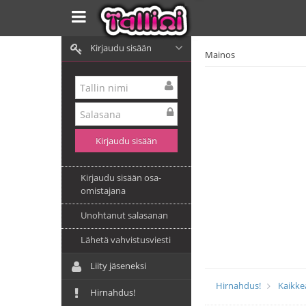
Kirjaudu sisään
Mainos
Kirjaudu sisään osa-
omistajana
Unohtanut salasanan
Lähetä vahvistusviesti
Liity jäseneksi
Hirnahdus!
Kaikke
Hirnahdus!