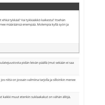
et ehkä tykkää? Vai tykkääkkö kaikesta? Itsehän
n ei mee määräänsä enempää. Molempia kyllä syön ja
 sulatejuustosta pidän leivän päällä (mut sekään ei saa
 jos niitä on jossain valmiina tarjolla ja silloinkin menee
kaikki muut etenkin suklaakakut on vähän ällöjä,